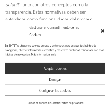
default
”, junto con otros conceptos como la
transparencia. Estas normativas deben ser
entendidas como funcionalidades del proceso.
Gestionar el Consentimiento de las
Otro de los puntos clave sobre la seguridad del
Cookies
trámite es contextualizarlo de forma adecuada,
buscando su proporcionalidad con la facilidad de
En SINTETIA utilizamos cookies propias y de terceros para analizar tus hábitos de
navegación, obtener información estadística y mostrarte publicidad relacionada con esos
acceso a la información (usabilidad). Un foco muy
hábitos de navegación. Más información, en la
elevado en seguridad podría generar una barrera de
acceso a la información, lo cual es un efecto no
Aceptar cookies
deseado. La tendencia actual pasa por reformular
Denegar
los mecanismos de identificación y firma por
niveles. Un claro ejemplo lo tenemos con el
Configurar las cookies
sistema
Cl@ve
.
Política de cookies de Sintetia
Política de privacidad