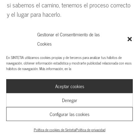
si sabemos el camino, tenemos el proceso correcto
y el lugar para hacerlo.
Para eso hace falta la función emprendedora, la
Gestionar el Consentimiento de las
función perdida, como te gusta decir
Cookies
Exacto. En cada compañía tenemos las funciones
En SINTETIA utilizamos cookies propias y de terceros para analizar tus hábitos de
básicas muy definidas: comercial, marketing,
navegación, obtener información estadística y mostrarte publicidad relacionada con esos
hábitos de navegación. Más información, en la
finanzas, ingeniería, producto, informática, legal,
recursos humanos, lo que sea. Hay un conjunto
Aceptar cookies
bastante consistente y muy común —trabajo con
muchas compañías y el patrón siempre se repite.
Denegar
Pero lo que no existe es una función llamada
Configurar las cookies
emprendimiento. De ahí que la llame «la función que
falta».
Política de cookies de Sintetia
Política de privacidad