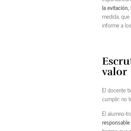
la evitación,
medida, que 
informe a lo
Escru
valor
El docente t
cumplir: no 
El alumno-tr
responsable 
tiempo que a