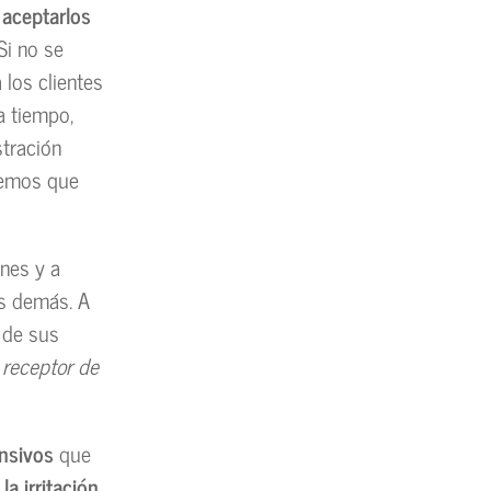
 aceptarlos
 Si no se
 los clientes
a tiempo,
stración
dremos que
nes y a
os demás. A
 de sus
 receptor de
nsivos
que
o
la irritación,