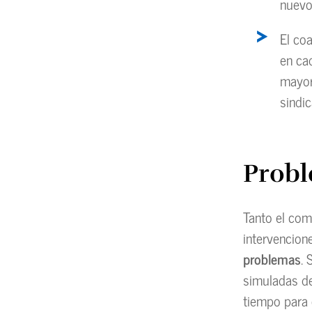
nuevo
El co
en ca
mayor
sindic
Probl
Tanto el com
intervencion
problemas
. 
simuladas de 
tiempo para 