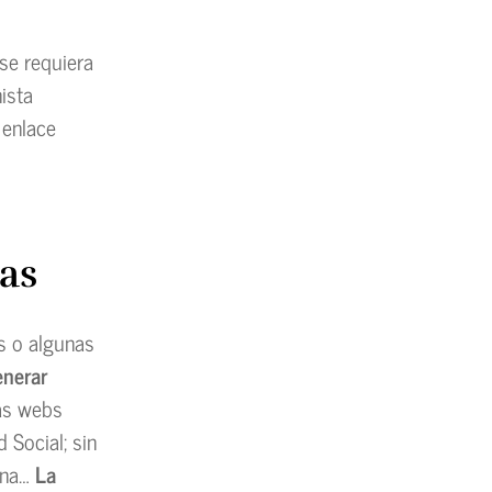
se requiera
ista
 enlace
as
s o algunas
enerar
las webs
 Social; sin
erna…
La