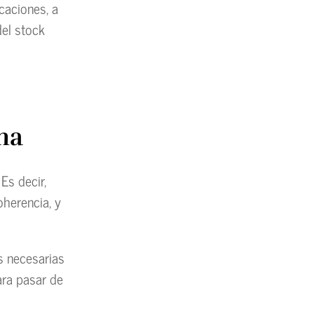
caciones, a
del stock
na
Es decir,
oherencia, y
as necesarias
ara pasar de