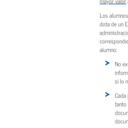
mayor valor
Los alumnos 
dota de un E
administracio
correspondie
alumno:
No ex
infor
si lo 
Cada 
tanto
docum
docum