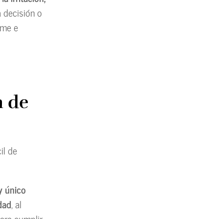
a decisión o
rme e
n de
il de
y único
dad
, al
para cumplir