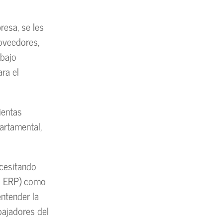
esa, se les
roveedores,
abajo
ara el
ientas
artamental,
cesitando
el ERP) como
entender la
bajadores del