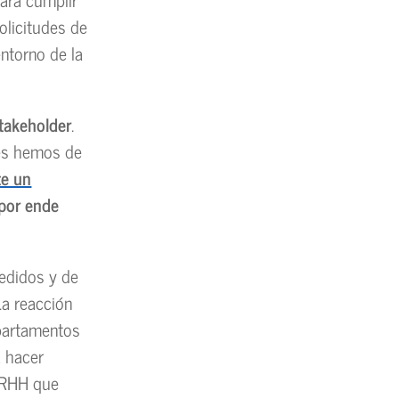
olicitudes de
entorno de la
stakeholder
.
ses hemos de
te un
 por ende
pedidos y de
La reacción
epartamentos
a hacer
 RRHH que