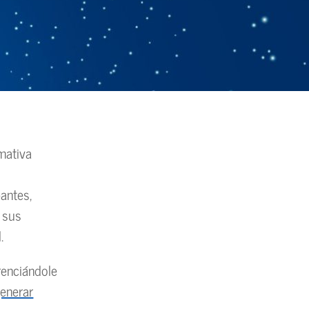
mativa
l
antes,
n sus
.
renciándole
enerar