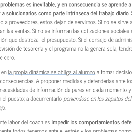
 problemas es inevitable, y en consecuencia se aprende a
 a solucionarlos como parte intrínseca del trabajo diario
.
o a proveedores, estos dejan de servirnos. Si no se sirve a
an las ventas. Si no se informan las cotizaciones sociales 
ión que destroza el presupuesto. Si el consejo de admini
evisión de tesorería y el programa no la genera sola, ten
e cero.
e en
la propia dinámica se obliga al alumno
a tomar decisio
 consecuencias. A proponer medidas y defenderlas ante l
s necesidades de información de pares en cada momento y
n el puesto; a documentarlo
poniéndose en los zapatos del
aj
o.
nte labor del coach es
impedir los comportamientos defe
ente todos tenemos ante el estrés y los problemas com