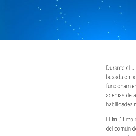
Durante el ú
basada en la
funcionamien
además de ad
habilidades r
El fin últim
del común d