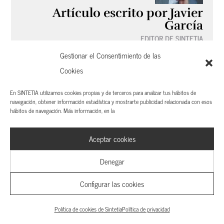
Artículo escrito por Javier
García
EDITOR DE SINTETIA
Ver más artículos de Javier García
Gestionar el Consentimiento de las
Cookies
En SINTETIA utilizamos cookies propias y de terceros para analizar tus hábitos de
navegación, obtener información estadística y mostrarte publicidad relacionada con esos
hábitos de navegación. Más información, en la
Enviar comentario
Tu dirección de correo electrónico no será
Aceptar cookies
publicada.
Los campos obligatorios están
Denegar
marcados con
*
Configurar las cookies
Comentario
*
Política de cookies de Sintetia
Política de privacidad