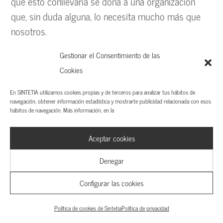
que esto conllevaría se dona a una organización
que, sin duda alguna, lo necesita mucho más que
nosotros.
—Y ya que estamos, empieza la cuenta atrás en
Gestionar el Consentimiento de las
materia de equidad y transparencia retributiva,
Cookies
¿será fácil de implementar? ¿cuáles son las
En SINTETIA utilizamos cookies propias y de terceros para analizar tus hábitos de
barreras que te encuentras?
navegación, obtener información estadística y mostrarte publicidad relacionada con esos
hábitos de navegación. Más información, en la
Aceptar cookies
En materia de equidad ya se han dado grandes
pasos y es una normativa que está más
Denegar
evolucionada. Muchas somos las empresas que ya
Configurar las cookies
tenemos un Plan de Igualdad diseñado e
implantado. En nuestro caso hemos querido dar un
Política de cookies de Sintetia
Política de privacidad
paso más allá, y
no solo lo hemos concentrado en