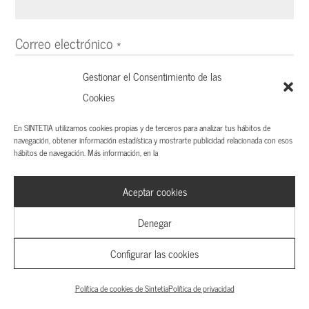
Correo electrónico
*
Gestionar el Consentimiento de las
Cookies
Raúl Carrión Estudio, S.L. es la Responsable del Tratamiento de
En SINTETIA utilizamos cookies propias y de terceros para analizar tus hábitos de
tus datos, con la finalidad de moderar y publicar tu comentario
navegación, obtener información estadística y mostrarte publicidad relacionada con esos
hábitos de navegación. Más información, en la
con tu nombre (en ningún caso se publicará tu correo
electrónico).
Aceptar cookies
Tienes derecho de acceso, rectificación, supresión, limitación,
oposición al tratamiento y portabilidad. Puedes ejercitar tus
Denegar
derechos en
info@sintetia.com
.
Configurar las cookies
He leído y acepto la
Política de privacidad
*
Política de cookies de Sintetia
Política de privacidad