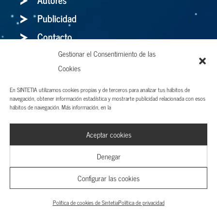
Publicidad
Contacto
Gestionar el Consentimiento de las
Cookies
Entrevistas
En SINTETIA utilizamos cookies propias y de terceros para analizar tus hábitos de
Finanzas
navegación, obtener información estadística y mostrarte publicidad relacionada con esos
hábitos de navegación. Más información, en la
Economia
Management
Aceptar cookies
Libros
Denegar
Configurar las cookies
Holaluz: para bien o para mal, el storytelling
Política de cookies de Sintetia
Política de privacidad
es el arma definitiva