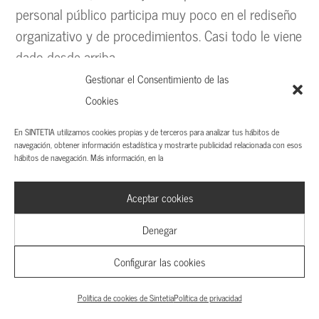
personal público participa muy poco en el rediseño
organizativo y de procedimientos. Casi todo le viene
dado desde arriba.
Gestionar el Consentimiento de las
Cookies
Unos piensan (casi siempre,
consultores externos, a los que se
En SINTETIA utilizamos cookies propias y de terceros para analizar tus hábitos de
externaliza todo), y otros ejecutan.
navegación, obtener información estadística y mostrarte publicidad relacionada con esos
hábitos de navegación. Más información, en la
Este modelo, con la complejidad que
tienen los retos actuales, es
Aceptar cookies
insostenible.
Denegar
Configurar las cookies
—Hablando de retos, eres muy enfático en tu libro
con que el enfoque participativo no conviene para
Política de cookies de Sintetia
Política de privacidad