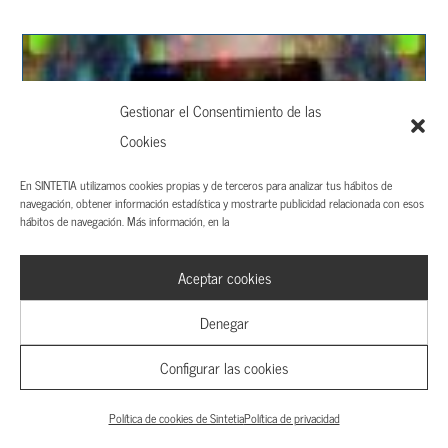
Gestionar el Consentimiento de las
Cookies
En SINTETIA utilizamos cookies propias y de terceros para analizar tus hábitos de
navegación, obtener información estadística y mostrarte publicidad relacionada con esos
Metaverso, ¿oportunidad o humo? Business to Avatar
hábitos de navegación. Más información, en la
Aceptar cookies
Denegar
Configurar las cookies
Política de cookies de Sintetia
Política de privacidad