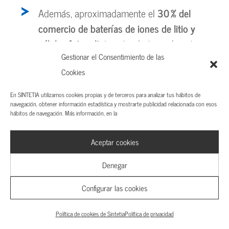
Además, aproximadamente el
30 % del
comercio de baterías de iones de litio y
células fotovoltaicas
también se da entre
Gestionar el Consentimiento de las
socios estratégicamente distantes.
Cookies
Reconfigurar estas cadenas de suministro para
En SINTETIA utilizamos cookies propias y de terceros para analizar tus hábitos de
reducir la dependencia de actores geopolíticamente
navegación, obtener información estadística y mostrarte publicidad relacionada con esos
sensibles no solo es extremadamente complejo,
hábitos de navegación. Más información, en la
sino que
implica un coste económico y logístico
Aceptar cookies
muy significativo.
Denegar
Configurar las cookies
Política de cookies de Sintetia
Política de privacidad