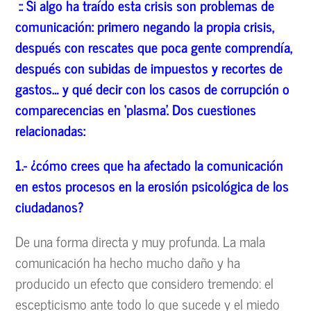
:: Si algo ha tra
ído esta crisis son problemas de
comunicaci
ón: primero negando la propia crisis,
despu
és con rescates que poca gente comprend
ía,
despu
és con subidas de impuestos y recortes de
gastos
…
y qu
é
decir con los casos de corrupci
ón o
comparecencias en
‘plasma
’. Dos cuestiones
relacionadas:
1.-
¿c
ómo crees que ha afectado la comunicaci
ón
en estos procesos en la erosi
ón psicol
ógica de los
ciudadanos?
De una forma directa y muy profunda. La mala
comunicación ha hecho mucho daño y ha
producido un efecto que considero tremendo: el
escepticismo ante todo lo que sucede y el miedo