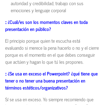
autoridad y credibilidad; trabajo con sus
emociones y lenguaje corporal
::
¿Cu
ál/es son los momentos claves en toda
presentaci
ón en p
úblico?
El principio porque quien te escucha está
evaluando si merece la pena hacerlo o no y el cierre
porque es el momento en el que debes conseguir
que actúen y hagan lo que tú les propones.
::
¿Se usa en exceso el Powerpoint?
¿qu
é
tiene que
tener o no tener una buena presentaci
ón en
t
érminos est
éticos/organizativos?
Sí se usa en exceso. Yo siempre recomiendo que