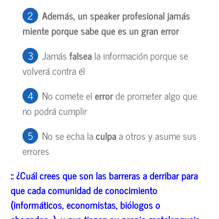
Adem
ás, un speaker profesional jam
ás
miente porque sabe que es un gran error
Jamás
falsea
la información porque se
volverá contra él
No comete el
error
de prometer algo que
no podrá cumplir
No se echa la
culpa
a otros y asume sus
errores
::
¿Cu
ál crees que son las barreras a derribar para
que cada comunidad de conocimiento
(inform
á
ticos, economistas, bi
ólogos o