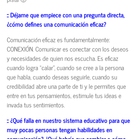
:: D
éjame que empiece con una pregunta directa,
¿c
ómo defines una comunicaci
ón eficaz?
Comunicación eficaz es fundamentalmente:
CONEXIÓN. Comunicar es conectar con los deseos
y necesidades de quien nos escucha. Es eficaz
cuando logra “calar”, cuando se cree a la persona
que habla, cuando deseas seguirle, cuando su
credibilidad abre una parte de ti y le permites que
entre en tus pensamientos, estimule tus ideas e
invada tus sentimientos.
::
¿Qu
é
falla en nuestro sistema educativo para que
muy pocas personas tengan habilidades en
comunicaci
ón?
¿Qu
é
habr
ía que cambiar o c
ómo