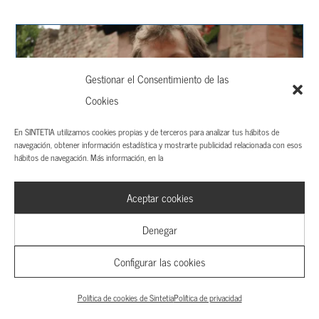
Gestionar el Consentimiento de las
Cookies
En SINTETIA utilizamos cookies propias y de terceros para analizar tus hábitos de
navegación, obtener información estadística y mostrarte publicidad relacionada con esos
Axel Kaiser: “La igualdad conseguida aplastando la libertad
hábitos de navegación. Más información, en la
jamás es buena”
Aceptar cookies
Denegar
Configurar las cookies
Política de cookies de Sintetia
Política de privacidad