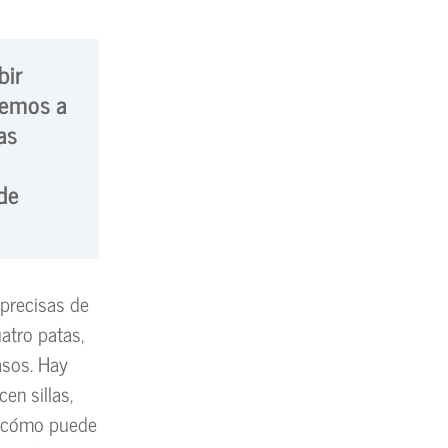
bir
cemos a
as
de
 precisas de
atro patas,
asos. Hay
cen sillas,
, ¿cómo puede