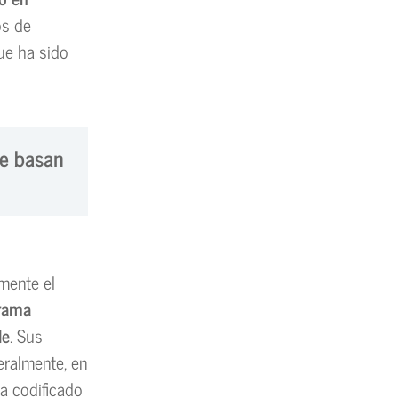
os de
ue ha sido
se basan
amente el
grama
le
. Sus
eralmente, en
a codificado