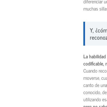
diferenciar 
muchas silla
Y,
¿cóm
reconoz
La habilidad
codificable, 
Cuando recon
moverse, cu
canto de una
conocido, de
utilizando e
pero no sab