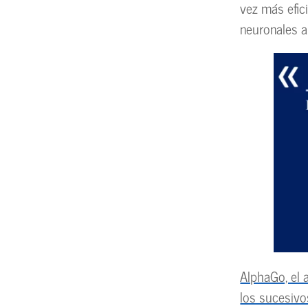
vez más efic
neuronales a
AlphaGo, el a
los sucesiv