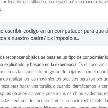
un ordenador una silla de una mesa? La única manera: habe
s.
o escribir código en un computador para que é
ca a nuestro padre? Es imposible…
 de reconocer objetos se basa en un tipo de conocimient
no explicitado, y basado en la experiencia
. Es el conocimie
ocemos la especie de un grupo de pájaros en vuelo por 
ando realizamos los movimientos precisos para romper un
 taza para hacer una tortilla, o cuando identificamos la ca
spués de años sin verlo, pese a sus cambios evidentes, 
sa clase extraña de conocimiento, el conocimiento tácito.
L
emos cómo expresarlo. Ni mucho menos, cómo codificarl