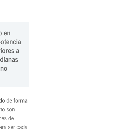
o en
potencia
iores a
idianas
 no
ado de forma
no son
ces de
ara ser cada