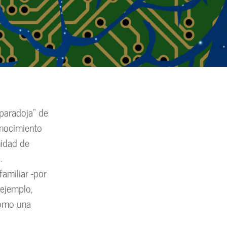
paradoja” de
onocimiento
nidad de
.
familiar -por
 ejemplo,
como una