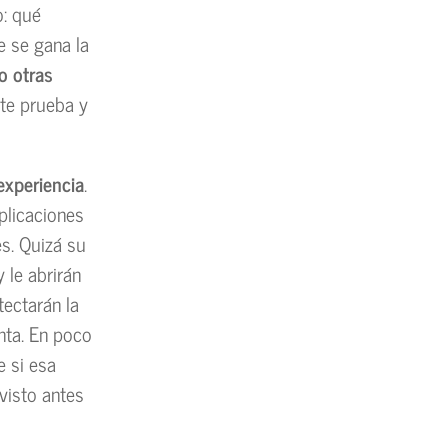
o: qué
e se gana la
o otras
te prueba y
experiencia
.
plicaciones
es. Quizá su
y le abrirán
tectarán la
nta. En poco
e si esa
visto antes