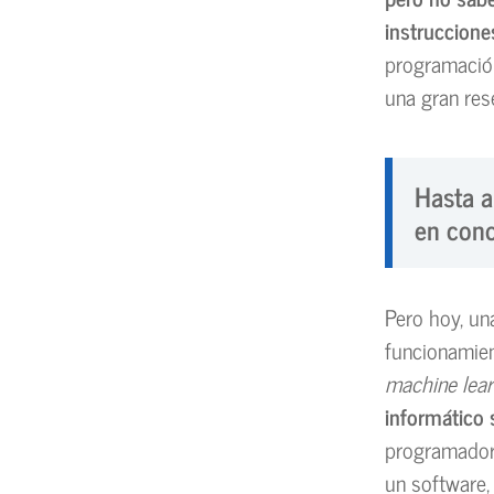
instruccione
programación
una gran res
Hasta a
en cono
Pero hoy, un
funcionamient
machine lear
informático 
programadore
un software,