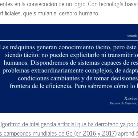
ientes en la consecución de un logro. Con tecnología basa
rtificiales, que simulan el cerebro humano.
lgoritmo de inteligencia artificial que ha derrotado ya por
os campeones mundiales de Go (en 2016 y 2017)
aprendió