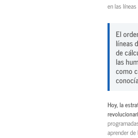
en las línea
El orde
líneas 
de cálc
las hu
como co
conocía
Hoy, la estr
revolucionari
programadas 
aprender de 