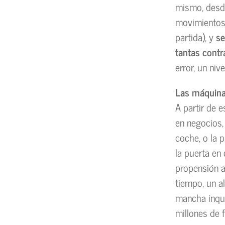
mismo, desde
movimientos 
partida), y
se
tantas cont
error, un niv
Las máquinas
A partir de 
en negocios,
coche, o la p
la puerta en 
propensión a
tiempo, un a
mancha inqui
millones de f