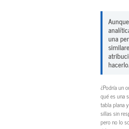
Aunque 
analíti
una per
similar
atribu
hacerlo
¿Podría un or
qué es una s
tabla plana 
sillas sin re
pero no lo s