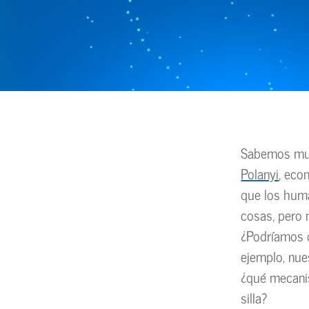
Sabemos muc
Polanyi
, eco
que los huma
cosas, pero 
¿Podríamos de
ejemplo, nue
¿qué mecani
silla?