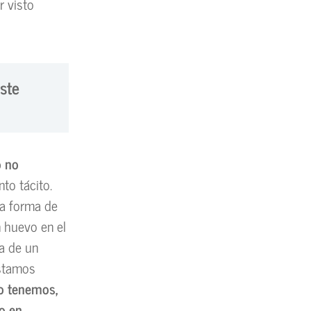
r visto
ste
o no
nto tácito.
la forma de
 huevo en el
ra de un
estamos
o tenemos,
o en