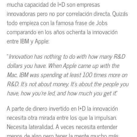
mucha capacidad de I+D son empresas
innovadoras pero no por correlación directa. Quizás
todo empieza con la famosa frase de Jobs
comparando en los años ochenta la innovación
entre IBM y Apple:
“
Innovation has nothing to do with how many R&D
dollars you have. When Apple came up with the
Mac, IBM was spending at least 100 times more on
R&D. It
’
s not about money. It
’
s about the people you
have, how you
’
re led, and how much you get it
.”
A parte de dinero invertido en I+D la innovación
necesita otra mirada entre los que la impulsan.
Necesita lateralidad. A veces necesita entender
menos de algo pero tener la mente mucho más