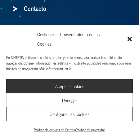
Contacto
Entrevistas
Gestionar el Consentimiento de las
Cookies
Finanzas
Economia
En SINTETIA utilizamos cookies propias y de terceros para analizar tus hábitos de
navegación, obtener información estadística y mostrarte publicidad relacionada con esos
hábitos de navegación. Más información, en la
Management
Libros
Aceptar cookies
Denegar
Holaluz: para bien o para mal, el storytelling
Configurar las cookies
es el arma definitiva
Política de cookies de Sintetia
Política de privacidad