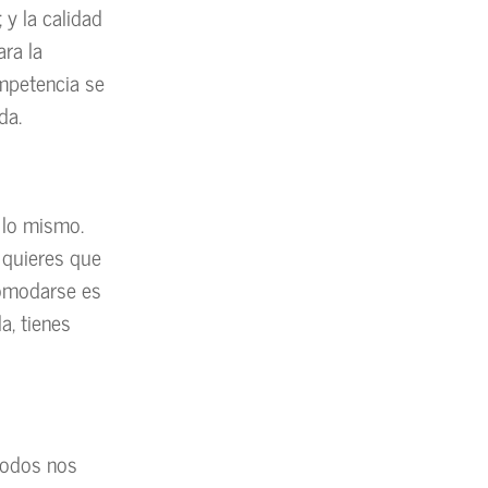
 y la calidad
ara la
ompetencia se
da.
 lo mismo.
i quieres que
comodarse es
a, tienes
 todos nos