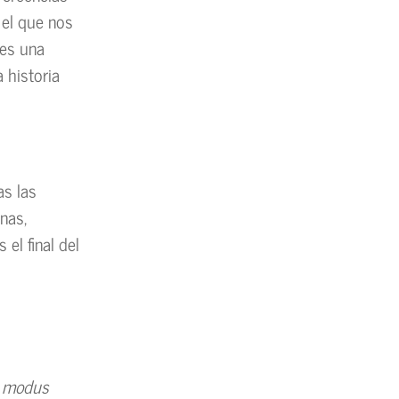
 el que nos
 es una
 historia
as las
nas,
el final del
u
modus