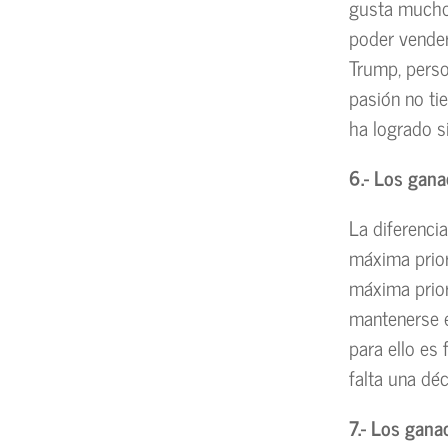
gusta mucho 
poder vender
Trump, perso
pasión no ti
ha logrado s
6.- Los gana
La diferenci
máxima prior
máxima prio
mantenerse e
para ello es
falta una dé
7.- Los gan