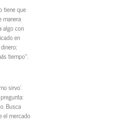
o tiene que
de manera
 a algo con
dicado en
 dinero;
ás tiempo».
mo sirvo’.
 pregunta:
lo. Busca
e el mercado