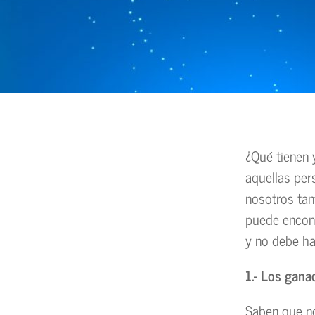
¿Qué tienen 
aquellas per
nosotros tam
puede encont
y no debe ha
1.- Los gana
Saben que no