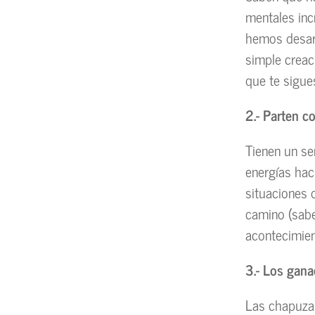
mentales inc
hemos desarr
simple creaci
que te sigue
2.- Parten c
Tienen un se
energías hac
situaciones 
camino (sab
acontecimien
3.- Los gana
Las chapuzas