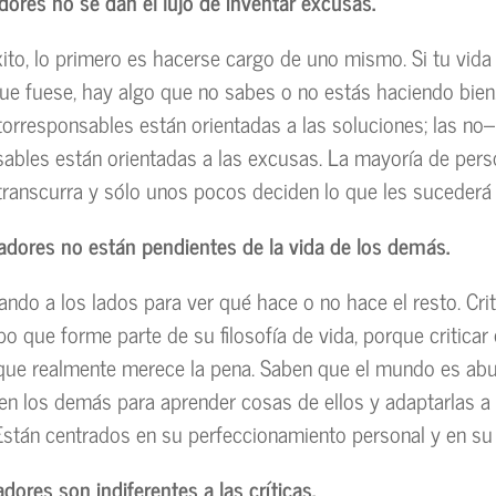
dores no se dan el lujo de inventar excusas.
xito, lo primero es hacerse cargo de uno mismo. Si tu vid
que fuese, hay algo que no sabes o no estás haciendo bien
orresponsables están orientadas a las soluciones; las no–
ables están orientadas a las excusas. La mayoría de pers
transcurra y sólo unos pocos deciden lo que les sucederá e
adores no están pendientes de la vida de los demás.
ando a los lados para ver qué hace o no hace el resto. Crit
o que forme parte de su filosofía de vida, porque criticar 
 que realmente merece la pena. Saben que el mundo es ab
n en los demás para aprender cosas de ellos y adaptarlas a
 Están centrados en su perfeccionamiento personal y en su
dores son indiferentes a las críticas.