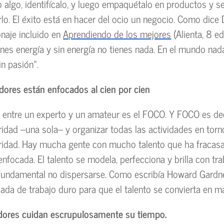
algo, identifícalo, y luego empaquétalo en productos y se
lo. El éxito está en hacer del ocio un negocio. Como dice
naje incluido en
Aprendiendo de los mejores
(Alienta, 8 edi
enes energía y sin energía no tienes nada. En el mundo na
in pasión».
dores están enfocados al cien por cien
a entre un experto y un amateur es el FOCO. Y FOCO es de
idad –una sola– y organizar todas las actividades en torn
ridad. Hay mucha gente con mucho talento que ha fracas
nfocada. El talento se modela, perfecciona y brilla con tra
 fundamental no dispersarse. Como escribía Howard Gardn
cada de trabajo duro para que el talento se convierta en ma
adores cuidan escrupulosamente su tiempo.