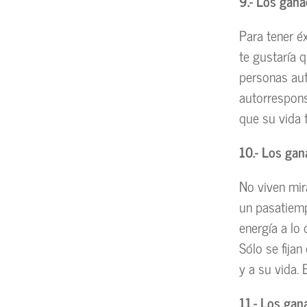
9.- Los gana
Para tener é
te gustaría 
personas aut
autorrespons
que su vida 
10.- Los gan
No viven mir
un pasatiemp
energía a lo
Sólo se fija
y a su vida.
11.- Los gana