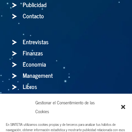
Publicidad
Contacto
Entrevistas
Finanzas
Economia
Management
Libros
Gestionar el Consentimiento de las
Cookies
Holaluz: para bien o para mal, el storytelling
es el arma definitiva
En SINTETIA utilizamos cookies propias y de terceros para analizar tus hábitos de
navegación, obtener información estadística y mostrarte publicidad relacionada con esos