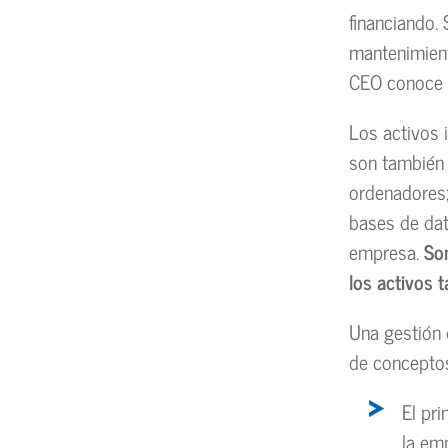
financiando.
mantenimient
CEO conoce c
Los activos 
son también 
ordenadores; 
bases de dat
empresa.
So
los activos t
Una gestión 
de conceptos
El pr
la emp