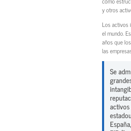
cómo estruct
y otros acti
Los activos 
el mundo. Es
años que los
las empresas
Se admi
grandes
intangi
reputa
activos
estadou
España,