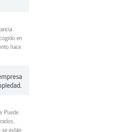
tancia
ecogido en
iento hace
 empresa
opiedad.
a. Puede
trados,
o se están