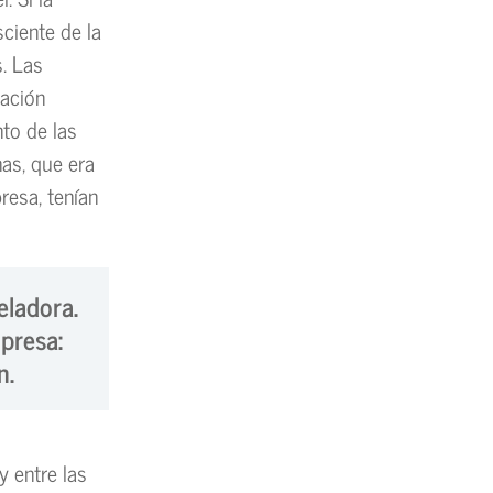
ciente de la
s. Las
ración
nto de las
as, que era
resa, tenían
eladora.
presa:
n.
 entre las