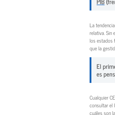
PIB
(fre
La tendencia
relativa. Sin
los estados 
que la gesti
El prim
es pens
Cualquier CE
consultar el
cuáles son l