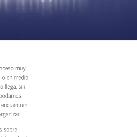
proceso muy
e o en medio
 llega, sin
no podamos
e encuentren
rganizar.
as sobre