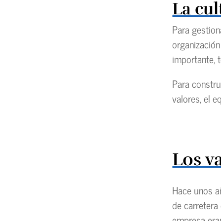
La cul
Para gestiona
organización
importante, 
Para constru
valores, el e
Los v
Hace unos añ
de carretera
empresa eran