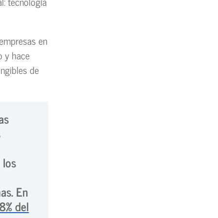
l: tecnología
s empresas en
o y hace
angibles de
as
s
r los
as. En
8% del