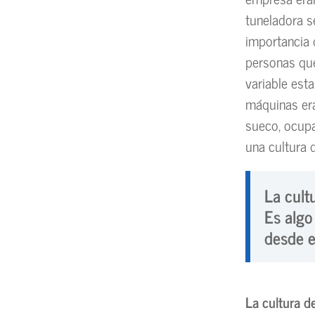
tuneladora s
importancia 
personas que
variable est
máquinas era
sueco, ocupa
una cultura 
La cult
Es algo
desde e
La cultura d