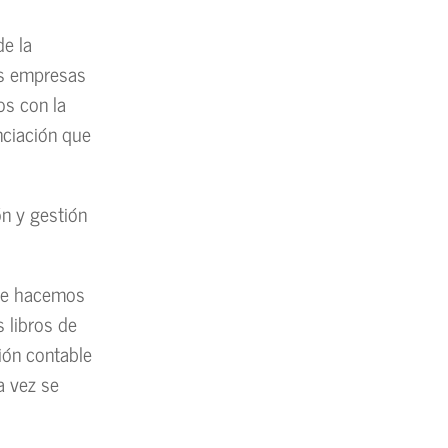
de la
Las empresas
os con la
enciación que
ón y gestión
que hacemos
s libros de
ión contable
a vez se