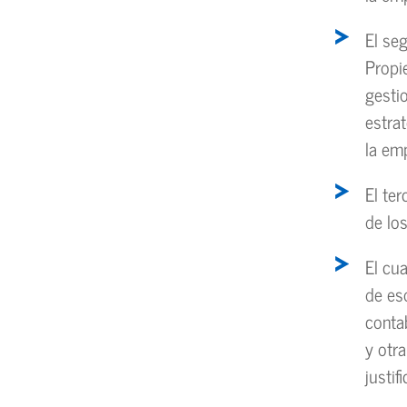
El se
Propi
gesti
estra
la em
El te
de los
El cu
de es
conta
y otr
justif