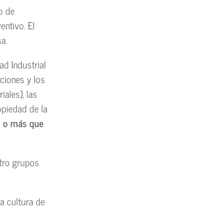
co de
entivo. El
a.
d Industrial
aciones y los
iales), las
piedad de la
to o más que
atro grupos
a cultura de