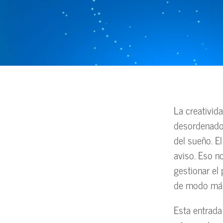
La creativid
desordenado.
del sueño. E
aviso. Eso n
gestionar el
de modo más 
Esta entrada