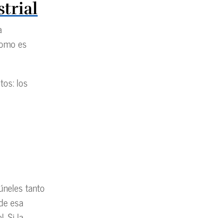
trial
a
Como es
tos: los
úneles tanto
 de esa
. Si la