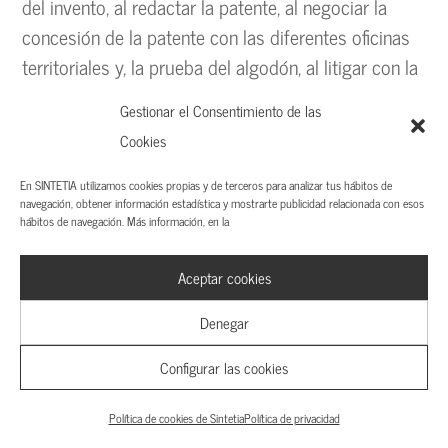
del invento, al redactar la patente, al negociar la
concesión de la patente con las diferentes oficinas
territoriales y, la prueba del algodón, al litigar con la
patente, o al querer licenciarla o venderla. Pero no
Gestionar el Consentimiento de las
nos adelantemos en la historia.
Cookies
¿Esta innovación y estas
En SINTETIA utilizamos cookies propias y de terceros para analizar tus hábitos de
patentes, para qué
navegación, obtener información estadística y mostrarte publicidad relacionada con esos
hábitos de navegación. Más información, en la
sirven?
Aceptar cookies
En paralelo al proceso de invención y de solicitud
de patente, el equipo de innovación trata de
Denegar
conocer cómo aplicar en situaciones reales el
Configurar las cookies
invento. Las personas del equipo que están en
contacto con los usuarios y resto de agentes del
Política de cookies de Sintetia
Política de privacidad
mercado, tratan de averiguar el mejor modelo de