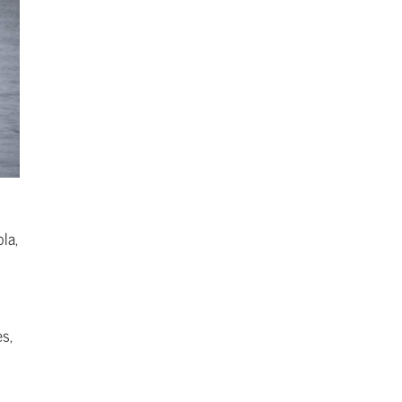
la,
s,