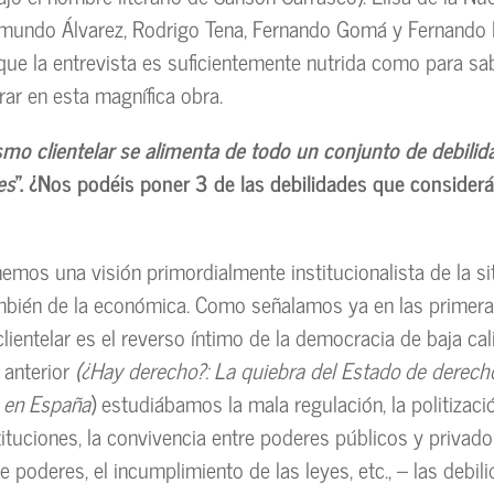
mundo Álvarez, Rodrigo Tena, Fernando Gomá y Fernando 
 que la entrevista es suficientemente nutrida como para sa
rar en esta magnífica obra.
ismo clientelar se alimenta de todo un conjunto de debili
es
”. ¿Nos podéis poner 3 de las debilidades que consider
emos una visión primordialmente institucionalista de la si
ambién de la económica. Como señalamos ya en las primera
lientelar es el reverso íntimo de la democracia de baja cal
o anterior
(¿Hay derecho?: La quiebra del Estado de derecho
s en España
) estudiábamos la mala regulación, la politizaci
ituciones, la convivencia entre poderes públicos y privados
e poderes, el incumplimiento de las leyes, etc., – las debi