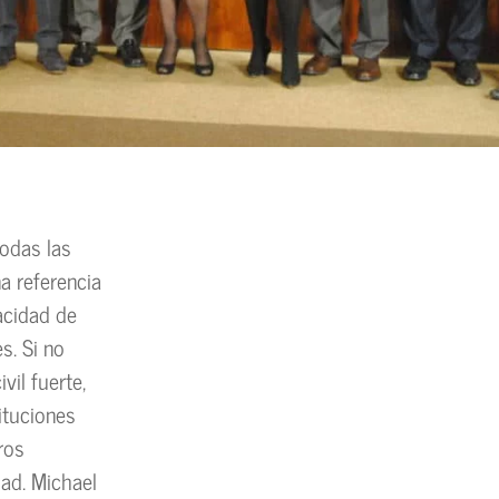
todas las
a referencia
pacidad de
s. Si no
il fuerte,
ituciones
ros
ad. Michael