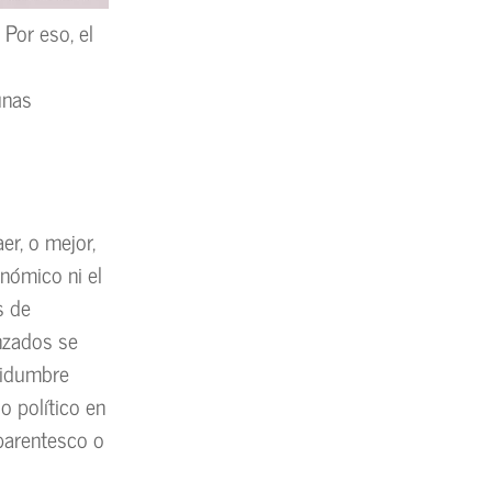
Por eso, el
unas
er, o mejor,
nómico ni el
s de
anzados se
vidumbre
o político en
 parentesco o
a