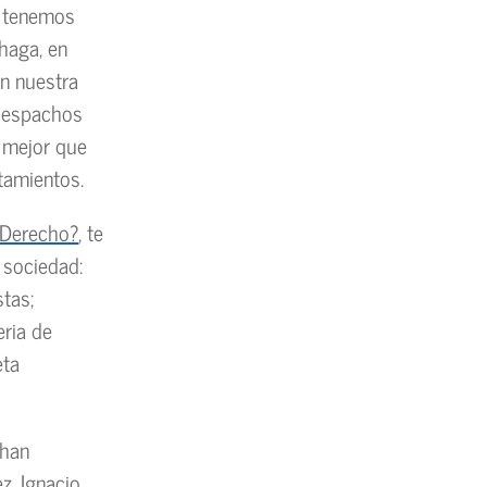
o tenemos
 haga, en
en nuestra
 despachos
o mejor que
tamientos.
 Derecho?
, te
 sociedad:
stas;
eria de
eta
 han
z, Ignacio