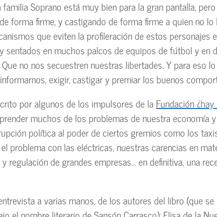
a familia Soprano está muy bien para la gran pantalla, per
 de forma firme, y castigando de forma firme a quien no lo
canismos que eviten la profileración de estos personajes 
oy sentados en muchos palcos de equipos de fútbol y en
. Que no nos secuestren nuestras libertades. Y para eso l
nformarnos, exigir, castigar y premiar los buenos compor
escrito por algunos de los impulsores de la
Fundación ¿hay
prender muchos de los problemas de nuestra economía y
rupción política al poder de ciertos gremios como los taxi
el problema con las eléctricas, nuestras carencias en mat
y regulación de grandes empresas… en definitiva, una rec
entrevista a varias manos, de los autores del libro (que se
jo el nombre literario de Sansón Carrasco): Elisa de la Nue