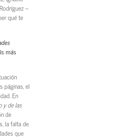
Rodríguez –
ber qué te
dades
áis más
tuación
s páginas, el
idad. En
 y de las
ón de
, la falta de
lidades que