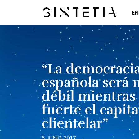
EN
“La democraci
española será
débil mientras
fuerte el capit
clientelar”
5 JUNIO 2017