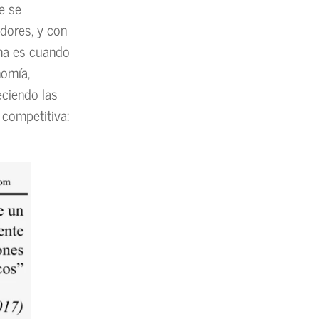
e se
dores, y con
ema es cuando
nomía,
eciendo las
 competitiva: