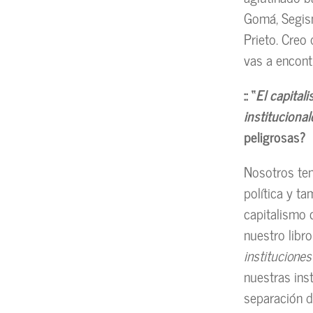
Gomá, Segis
Prieto. Creo
vas a encont
:: “
El capital
institucional
peligrosas?
Nosotros ten
política y t
capitalismo c
nuestro libr
institucione
nuestras inst
separación d