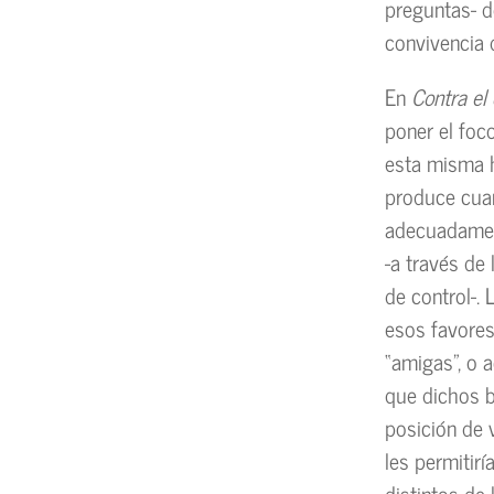
preguntas- d
convivencia 
En
Contra el 
poner el foc
esta misma hi
produce cuan
adecuadamen
-a través de 
de control-. 
esos favore
“amigas”, o 
que dichos b
posición de v
les permitir
distintos de