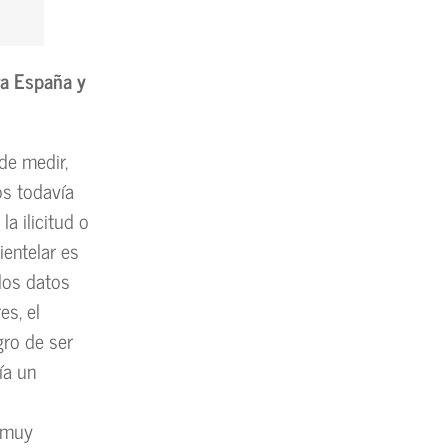
tra España y
 de medir,
os todavía
a ilicitud o
ientelar es
 los datos
es, el
gro de ser
ía un
s muy