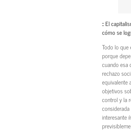
:: El capita
cómo se log
Todo lo que e
porque depen
cuando esa c
rechazo soci
equivalente 
objetivos sob
control y la
considerada
interesante 
previsiblem