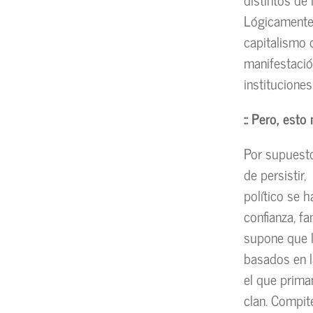
Lógicamente 
capitalismo c
manifestació
institucione
:: Pero, est
Por supuesto
de persistir
político se h
confianza, f
supone que l
basados en la
el que prima
clan. Compit