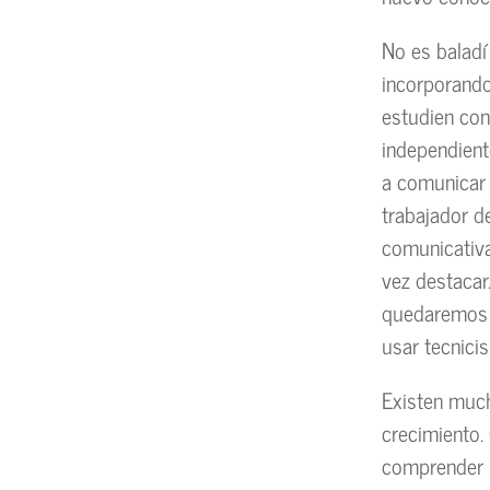
No es baladí
incorporando
estudien con
independien
a comunicar 
trabajador d
comunicativa
vez destacar
quedaremos y
usar tecnici
Existen much
crecimiento.
comprender p