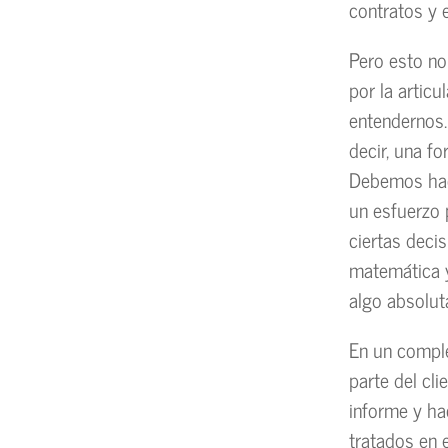
contratos y 
Pero esto no
por la artic
entendernos.
decir, una f
Debemos hace
un esfuerzo 
ciertas deci
matemática 
algo absolut
En un comple
parte del cl
informe y ha
tratados en 