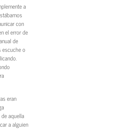
implemente a
 estábamos
municar con
n el error de
anual de
s escuche o
licando.
fondo
ra
ras eran
ga
 de aquella
icar a alguien