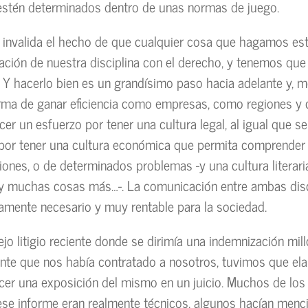
estén determinados dentro de unas normas de juego.
 invalida el hecho de que cualquier cosa que hagamos es
ulación de nuestra disciplina con el derecho, y tenemos que
 Y hacerlo bien es un grandísimo paso hacia adelante y, m
orma de ganar eficiencia como empresas, como regiones y
r un esfuerzo por tener una cultura legal, al igual que s
por tener una cultura económica que permita comprender 
siones, o de determinados problemas -y una cultura literari
y muchas cosas más…-. La comunicación entre ambas disc
amente necesario y muy rentable para la sociedad.
jo litigio reciente donde se dirimía una indemnización mill
iente que nos había contratado a nosotros, tuvimos que el
cer una exposición del mismo en un juicio. Muchos de lo
ese informe eran realmente técnicos, algunos hacían menc