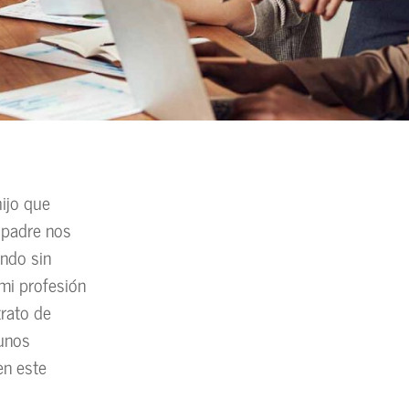
hijo que
 padre nos
undo sin
mi profesión
trato de
gunos
en este