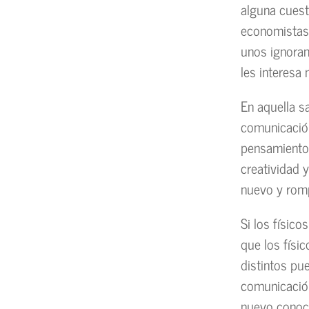
alguna cues
economistas
unos ignoran
les interesa
En aquella s
comunicación
pensamiento 
creatividad 
nuevo y rom
Si los físic
que los físi
distintos pu
comunicación
nuevo conoci