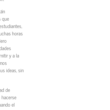
tán
s que
estudiantes,
muchas horas
dero
idades
tir y a la
 nos
us ideas, sin
dad de
e hacerse
uando el