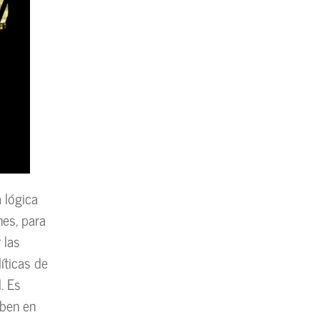
a lógica
es, para
 las
íticas de
. Es
ben en