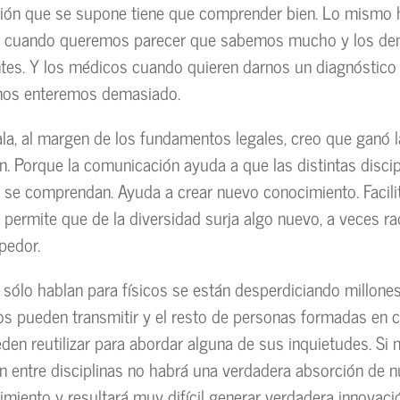
tión que se supone tiene que comprender bien. Lo mismo
 cuando queremos parecer que sabemos mucho y los de
tes. Y los médicos cuando quieren darnos un diagnóstico
 nos enteremos demasiado.
ala, al margen de los fundamentos legales, creo que ganó l
. Porque la comunicación ayuda a que las distintas discip
se comprendan. Ayuda a crear nuevo conocimiento. Facilit
y permite que de la diversidad surja algo nuevo, a veces r
pedor.
os sólo hablan para físicos se están desperdiciando millone
cos pueden transmitir y el resto de personas formadas en
eden reutilizar para abordar alguna de sus inquietudes. Si 
 entre disciplinas no habrá una verdadera absorción de n
miento y resultará muy difícil generar verdadera innovaci