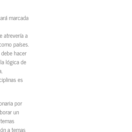
tará marcada
e atrevería a
 como países.
e debe hacer
la lógica de
a,
iplinas es
onaria por
aborar un
s temas
ión a temas