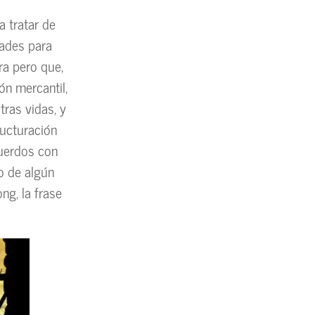
a tratar de
tades para
a pero que,
ón mercantil,
stras vidas, y
ructuración
cuerdos con
jo de algún
ng, la frase