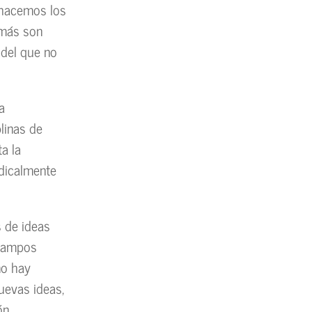
 hacemos los
más son
 del que no
a
linas de
a la
adicalmente
s de ideas
 campos
no hay
uevas ideas,
ón.