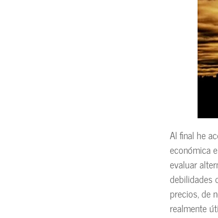
Al final he 
económica es
evaluar alte
debilidades 
precios, de 
realmente ú