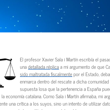
El profesor Xavier Sala i Martín escribía el pas
una
detallada réplica
a mi argumento de que C
sido maltratada fiscalmente
por el Estado, deba
enmarca dentro del rescate a dicha comunidad 
supuesta losa que la pertenencia a España pue
 la economía catalana. Como Sala i Martín afirmaba, mi a
nte una crítica a los suyos, sino un intento de utilizar da