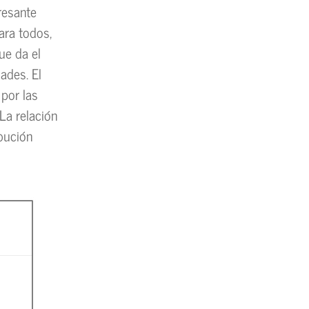
eresante
ara todos,
ue da el
ades. El
 por las
La relación
ibución