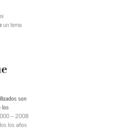
mi
e
un tema
ue
ilizados son
 los
o 2000 – 2008
odos los años