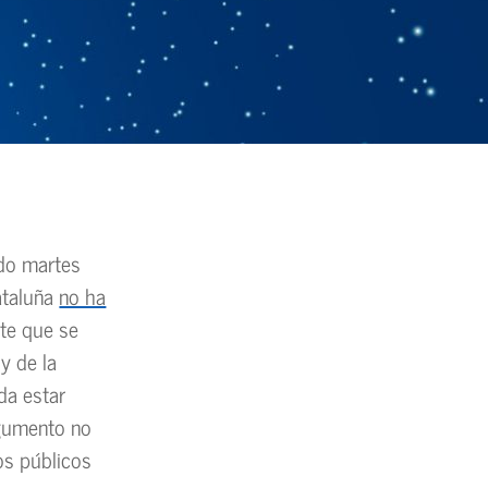
ado martes
ataluña
no ha
te que se
y de la
da estar
rgumento no
tos públicos