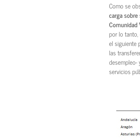
Como se obse
carga sobre 
Comunidad V
por lo tanto,
el siguiente 
las transfer
desempleo- y 
servicios pú