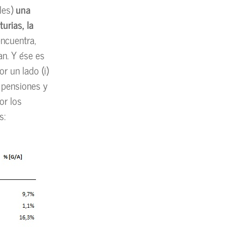
les)
una
urias, la
encuentra,
an. Y ése es
r un lado (i)
, pensiones y
or los
s: