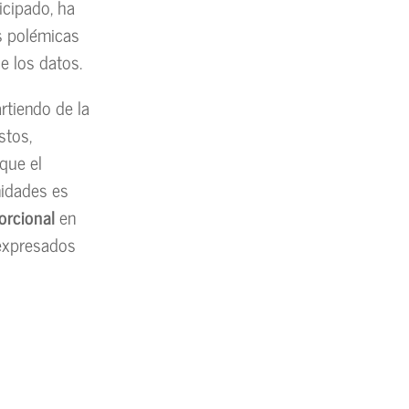
icipado, ha
as polémicas
e los datos.
artiendo de la
stos,
que el
nidades es
orcional
en
 expresados