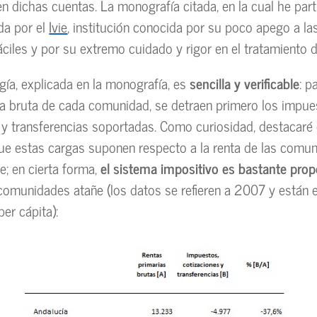
en dichas cuentas. La monografía citada, en la cual he part
da por el
Ivie
, institución conocida por su poco apego a l
áciles y por su extremo cuidado y rigor en el tratamiento d
ía, explicada en la monografía, es
sencilla y verificable
: p
ia bruta de cada comunidad, se detraen primero los impue
 y transferencias soportadas. Como curiosidad, destacaré 
ue estas cargas suponen respecto a la renta de las comu
; en cierta forma,
el sistema impositivo es bastante prop
 comunidades atañe (los datos se refieren a 2007 y están
er cápita):