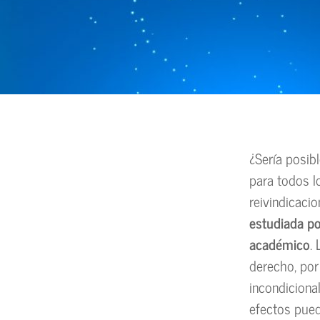
¿Sería posib
para todos l
reivindicaci
estudiada po
académico
.
derecho, por
incondiciona
efectos pued