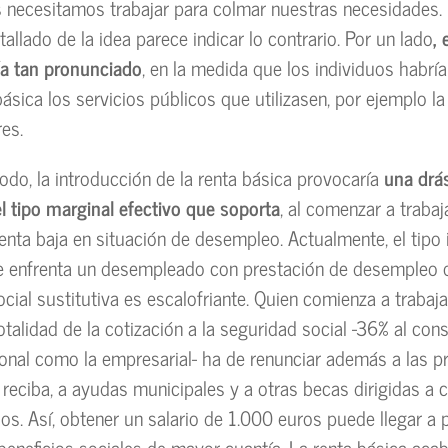
necesitamos trabajar para colmar nuestras necesidades. 
etallado de la idea parece indicar lo contrario. Por un lado
, 
ía tan pronunciado
, en la medida que los individuos habrí
básica los servicios públicos que utilizasen, por ejemplo l
es.
todo, la introducción de la renta básica provocaría
una drá
l tipo marginal efectivo que soporta
, al comenzar a trabaj
enta baja en situación de desempleo. Actualmente, el tipo
se enfrenta un desempleado con prestación de desempleo 
ocial sustitutiva es escalofriante. Quien comienza a trabaj
otalidad de la cotización a la seguridad social -36% al con
sonal como la empresarial- ha de renunciar además a las p
 reciba, a ayudas municipales y a otras becas dirigidas a 
os. Así, obtener un salario de 1.000 euros puede llegar a 
beneficios sociales de mayor cuantía. La renta básica acab