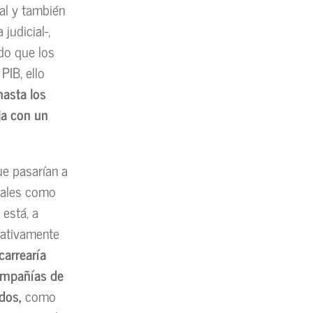
al y también
 judicial-,
ndo que los
PIB, ello
hasta los
ja con un
que pasarían a
ciales como
 está, a
lativamente
carrearía
compañías de
dos,
como