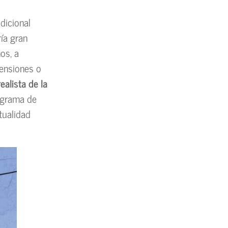
adicional
ría gran
os, a
ensiones o
ealista de la
rograma de
tualidad