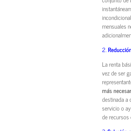
instantáneam
incondiciona
mensuales no
adicionalmen
2.
Reducción 
La renta bás
vez de ser g
representant
más necesar
destinada a c
servicio o a
de recursos 