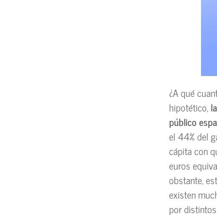
¿A qué cuant
hipotético,
l
público espa
el 44% del g
cápita con q
euros equiv
obstante, es
existen much
por distinto