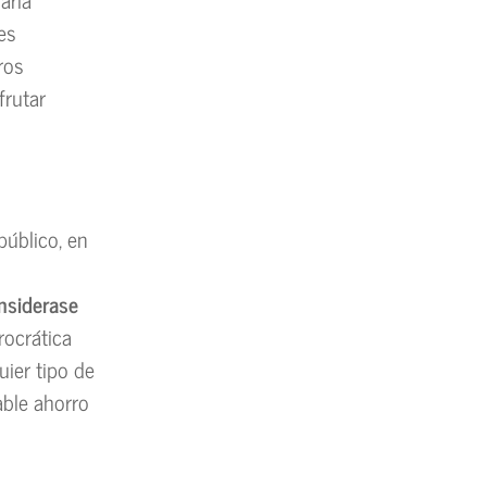
es
ros
frutar
público, en
nsiderase
rocrática
uier tipo de
able ahorro