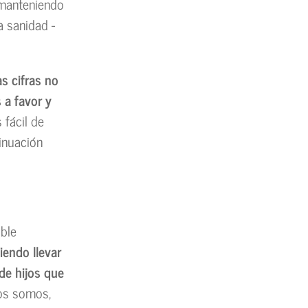
 manteniendo
a sanidad -
as cifras no
 a favor y
 fácil de
inuación
ible
iendo llevar
de hijos que
cos somos,