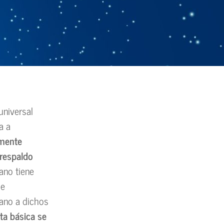
universal
a a
amente
 respaldo
ano tiene
 e
dano a dichos
nta básica se