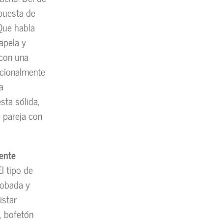
puesta de
 Que habla
apela y
 con una
ocionalmente
a
sta sólida,
e pareja con
iente
El tipo de
probada y
istar
o, bofetón