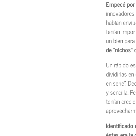
Empecé por s
innovadores 
habían enviu
tenían impor
un bien para
de “nichos“ 
Un rápido es
dividirlas e
en serie”. D
y sencilla. 
tenían creci
aprovecharme
Identificado
éstas era la 