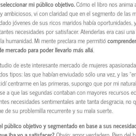
eleccionar mi público objetivo.
Cómo el libro nos anima 
y ambiciosos, vi con claridad que en el segmento de las
dado jóvenes de sus ricos maridos había oportunidades, 
tantes necesidades por satisfacer. Atenderlas era casi una 
 la humanidad. Mi mente preclara me permitió
comprender
de mercado para poder llevarlo más allá
.
tudio de este interesante mercado de mujeres apasionad
n dos tipos: las que habían enviudado sólo una vez, y las “
ecidí centrarme en las primeras, supongo que por mi natur
Pese a que las segundas contaban con mayores recursos 
entes necesidades sentimentales ante tanta desgracia, no 
 de su problemilla recurrente y su mala suerte.
 el público objetivo y segmentado en base a sus necesida
que iba yo a satisfacer?
Obvio: amor verdadero. Pero del b