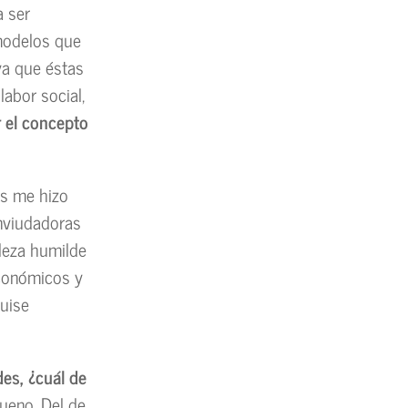
a ser
 modelos que
ya que éstas
labor social,
 el concepto
as me hizo
enviudadoras
aleza humilde
económicos y
quise
des, ¿cuál de
ueno. Del de