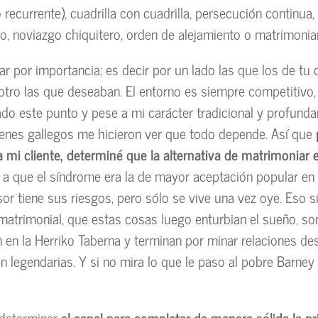
o recurrente), cuadrilla con cuadrilla, persecución continua
no, noviazgo chiquitero, orden de alejamiento o matrimoniar
r por importancia; es decir por un lado las que los de tu c
 otro las que deseaban. El entorno es siempre competitivo,
gado este punto y pese a mi carácter tradicional y profund
enes gallegos me hicieron ver que todo depende. Así que
a mi cliente, determiné que la alternativa de matrimoniar 
e a que el síndrome era la de mayor aceptación popular en
or tiene sus riesgos, pero sólo se vive una vez oye. Eso sí
matrimonial, que estas cosas luego enturbian el sueño, s
 en la Herriko Taberna y terminan por minar relaciones de
en legendarias. Y si no mira lo que le paso al pobre Barney
 determinar
el canal para completar de manera sólida la pr