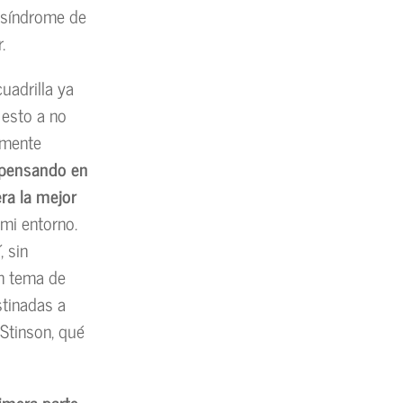
, síndrome de
.
uadrilla ya
 esto a no
amente
pensando en
era la mejor
 mi entorno.
, sin
on tema de
stinadas a
 Stinson, qué
imera parte.