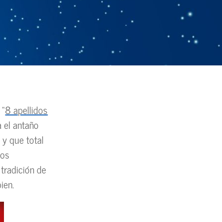
 “
8 apellidos
 el antaño
 y que total
nos
 tradición de
ien.