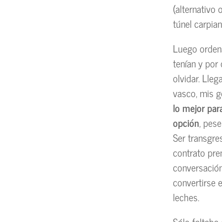
(alternativo 
túnel carpia
Luego ordena
tenían y por
olvidar. Lle
vasco, mis g
lo mejor par
opción
, pes
Ser transgres
contrato pre
conversación
convertirse 
leches.
Sólo faltaba