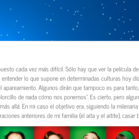
uesto cada vez más difícil. Sólo hay que ver la película de
a entender lo que supone en determinadas culturas hoy día
el apareamiento. Algunos dirán que tampoco es para tanto,
lorcillo de nada cómo nos ponemos”. Es cierto, pero algu
ás allá. En mi caso el objetivo era, siguiendo la milenaria
aciones anteriores de mi familia (el aita y el aitite), casar b