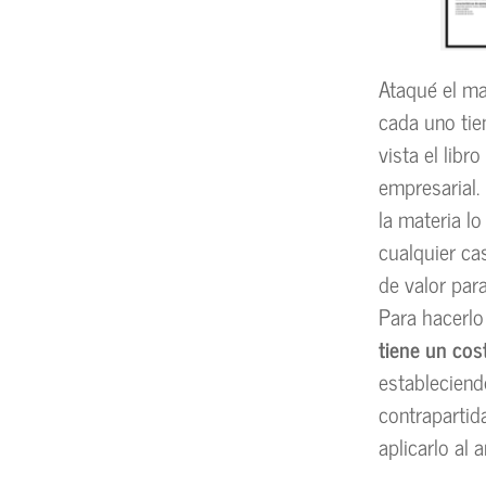
Ataqué el m
cada uno tie
vista el lib
empresarial.
la materia l
cualquier ca
de valor par
Para hacerl
tiene un cos
estableciend
contrapartida
aplicarlo al 