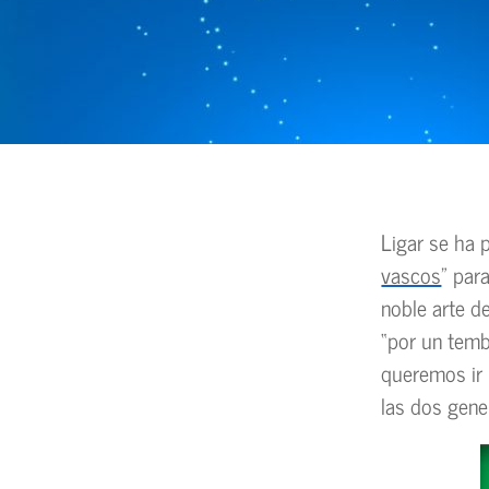
Ligar se ha p
vascos
” par
noble arte d
“por un temb
queremos ir m
las dos gener