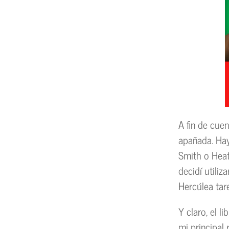
A fin de cue
apañada. Hay
Smith o Heat
decidí utili
Hercúlea tare
Y claro, el l
mi principal