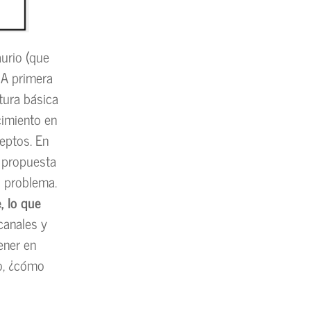
urio (que
 A primera
ltura básica
cimiento en
eptos. En
a propuesta
o problema.
, lo que
canales y
ener en
ro, ¿cómo