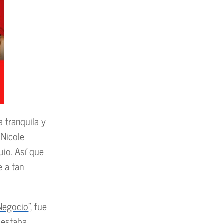
 tranquila y
 Nicole
uio. Así que
e a tan
Negocio
”, fue
o estaba