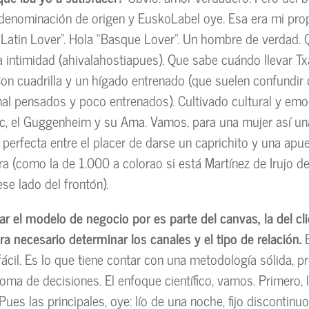
denominación de origen y EuskoLabel oye. Esa era mi pro
 “Latin Lover”. Hola “Basque Lover”. Un hombre de verdad.
a intimidad (ahivalahostiapues). Que sabe cuándo llevar Tx
on cuadrilla y un hígado entrenado (que suelen confundir
mal pensados y poco entrenados). Cultivado cultural y em
tic, el Guggenheim y su Ama. Vamos, para una mujer así un
perfecta entre el placer de darse un caprichito y una apue
ura (como la de 1.000 a colorao si está Martínez de Irujo d
 ese lado del frontón).
ar el modelo de negocio por es parte del canvas, la del cl
era necesario determinar los canales y el tipo de relación.
 fácil. Es lo que tiene contar con una metodología sólida, 
toma de decisiones. El enfoque científico, vamos. Primero, l
 Pues las principales, oye: lío de una noche, fijo discontinu