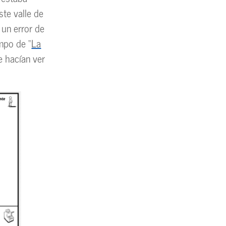
te valle de
 un error de
mpo de “
La
e hacían ver