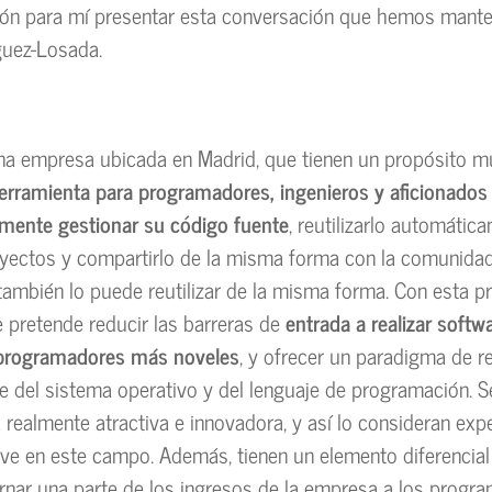
ión para mí presentar esta conversación que hemos mant
guez-Losada.
na empresa ubicada en Madrid, que tienen un propósito mu
erramienta para programadores, ingenieros y aficionados
lmente gestionar su código fuente
, reutilizarlo automátic
oyectos y compartirlo de la misma forma con la comunida
también lo puede reutilizar de la misma forma. Con esta 
de pretende reducir las barreras de
entrada a realizar soft
programadores más noveles
, y ofrecer un paradigma de re
e del sistema operativo y del lenguaje de programación. S
a realmente atractiva e innovadora, y así lo consideran exp
ve en este campo. Además, tienen un elemento diferencial
ornar una parte de los ingresos de la empresa a los prog