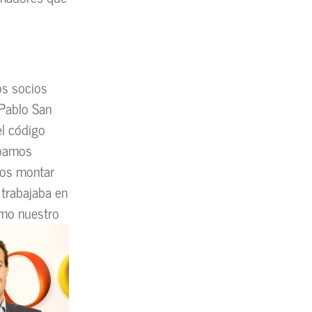
os socios
 Pablo San
l código
ábamos
mos montar
 trabajaba en
omo nuestro