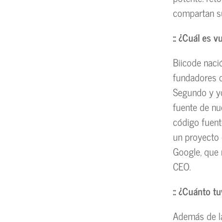
compartan su
:: ¿Cuál es 
Biicode naci
fundadores d
Segundo y y
fuente de nu
código fuent
un proyecto 
Google, que 
CEO.
:: ¿Cuánto tu
Además de la