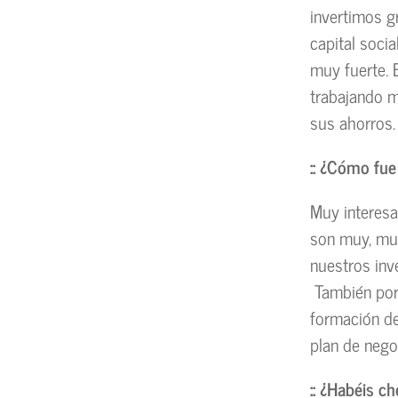
invertimos g
capital soci
muy fuerte. 
trabajando m
sus ahorros.
:: ¿Cómo fue
Muy interesa
son muy, muy
nuestros inve
También por 
formación d
plan de nego
:: ¿Habéis c