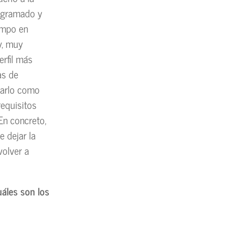
rogramado y
empo en
y, muy
erfil más
as de
ejarlo como
requisitos
 En concreto,
e dejar la
volver a
áles son los