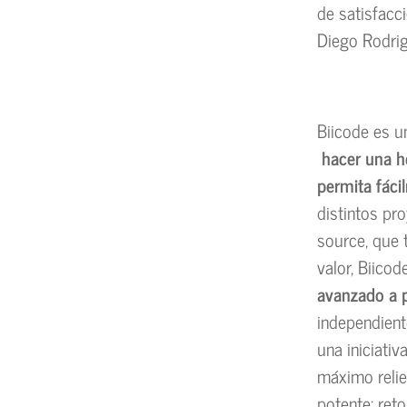
de satisfacc
Diego Rodri
Biicode es u
hacer una h
permita fáci
distintos pr
source, que 
valor, Biico
avanzado a 
independient
una iniciativ
máximo relie
potente: ret