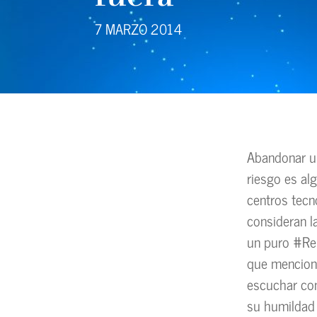
7 MARZO 2014
Abandonar un
riesgo es al
centros tecn
consideran 
un puro #Rei
que menciona
escuchar con
su humildad