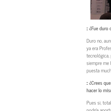
:: ¿Fue duro 
Duro no, aun
ya era Profes
tecnológica,
siempre me h
puesta mucho
:: ¿Crees q
hacer lo mi
Pues si, tot
podría aport