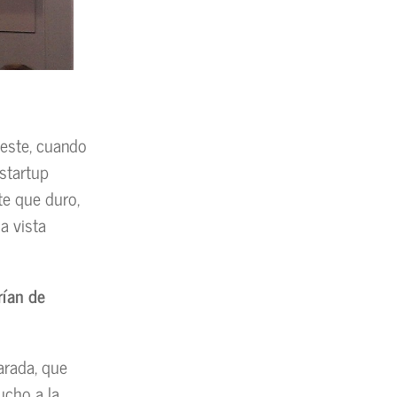
 este, cuando
 startup
te que duro,
a vista
rían de
arada, que
ucho a la