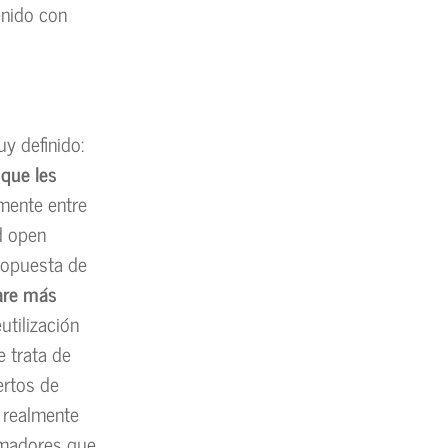
enido con
y definido:
 que les
amente entre
d open
propuesta de
ware más
utilización
e trata de
ertos de
 realmente
ramadores que