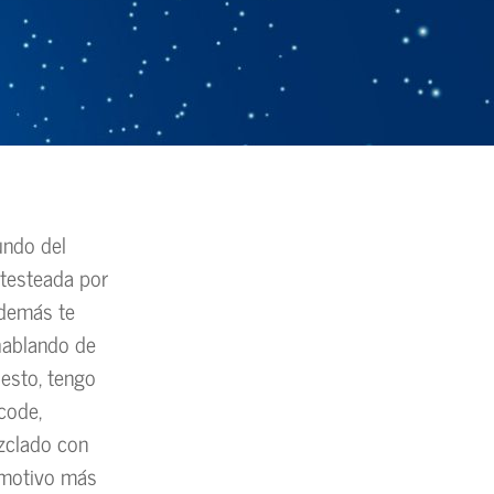
undo del
 testeada por
además te
hablando de
 esto, tengo
code,
ezclado con
 motivo más