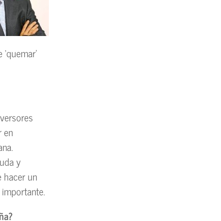
e ‘quemar’
nversores
r en
ana.
yuda y
e hacer un
 importante.
aña?