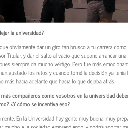
dejar la universidad?
que obviamente dar un giro tan brusco a tu carrera como
or Titular, y dar el salto al vacío que supone arrancar una
 pues siempre da mucho vértigo. Pero fue más emocionan
an gustado los retos y cuando tomé la decisión ya tenía l
 más hacia adelante que hacia lo que dejaba atrás.
ue más compañeros como vosotros en la universidad debe
smo? ¿Y cómo se incentiva eso?
almente. En la Universidad hay gente muy buena, muy prep
ar mucho a la sociedad emprendiendo, y podría aportar m