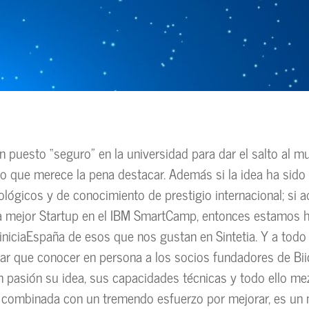
 puesto “seguro” en la universidad para dar el salto al m
go que merece la pena destacar. Además si la idea ha sido
ológicos y de conocimiento de prestigio internacional; si 
la mejor Startup en el IBM SmartCamp, entonces estamos 
niciaEspaña de esos que nos gustan en Sintetia. Y a todo
r que conocer en persona a los socios fundadores de Bii
 pasión su idea, sus capacidades técnicas y todo ello m
 combinada con un tremendo esfuerzo por mejorar, es un