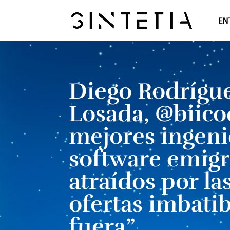
EN
Diego Rodrígu
Losada, @biicod
mejores ingeni
software emig
atraídos por la
ofertas imbatib
fuera”