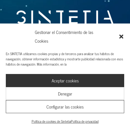
Gestionar el Consentimiento de las
Sobre nosotros
Cookies
Autores
En SINTETIA utilizamos cookies propias y de terceros para analizar tus hábitos de
navegación, obtener información estadística y mostrarte publicidad relacionada con esos
Publicidad
hábitos de navegación. Más información, en la
Contacto
Aceptar cookies
Denegar
Entrevistas
Configurar las cookies
Finanzas
Economia
Política de cookies de Sintetia
Política de privacidad