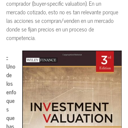
comprador (buyer-specific valuation). En un
mercado cotizado, esto no es tan relevante porque
las acciones se compran/venden en un mercado
donde se fijan precios en un proceso de
competencia.
::
Uno
de
los
enfo
que
s
que
has